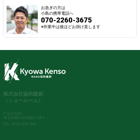
お急ぎの方は
小島の携帯電話へ
070-2260-3675
※作業中は後ほどお掛け直します
株式会社協和建創
（ショールーム）
〒363-0001
埼玉県桶川市加納2158-1
TEL. 0120-913-595