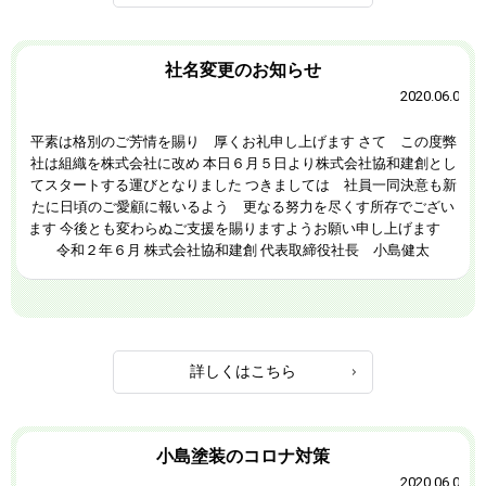
社名変更のお知らせ
2020.06.05
平素は格別のご芳情を賜り 厚くお礼申し上げます さて この度弊
社は組織を株式会社に改め 本日６月５日より株式会社協和建創とし
てスタートする運びとなりました つきましては 社員一同決意も新
たに日頃のご愛顧に報いるよう 更なる努力を尽くす所存でござい
ます 今後とも変わらぬご支援を賜りますようお願い申し上げます
令和２年６月 株式会社協和建創 代表取締役社長 小島健太
詳しくはこちら
小島塗装のコロナ対策
2020.06.05