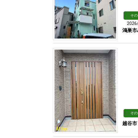
その
2026
鴻巣市
その
越谷市