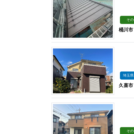
その
桶川市
埼玉県
久喜市
その