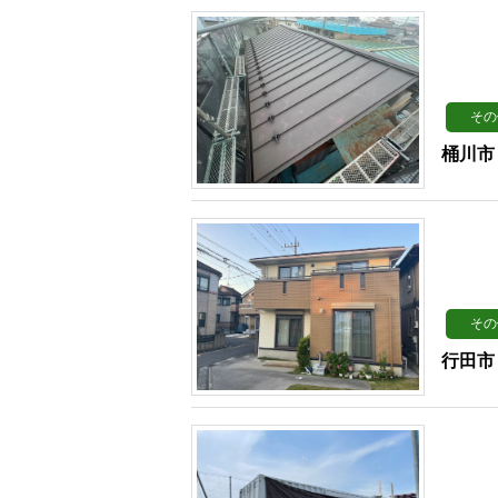
その
桶川市
その
行田市