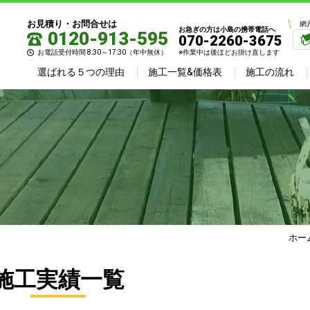
お見積り・お問合せは
網
お急ぎの方は小島の携帯電話へ
0120-913-595
070-2260-3675
お電話受付時間 8:30～17:30（年中無休）
※作業中は後ほどお掛け直します
選ばれる５つの理由
施工一覧&価格表
施工の流れ
ホー
施工実績一覧