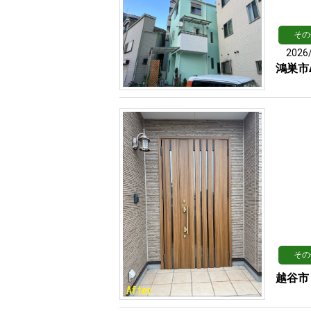
その
2026
鴻巣市
その
越谷市