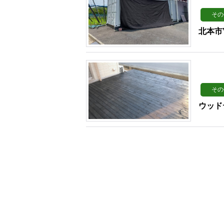
その
北本市
その
ウッド