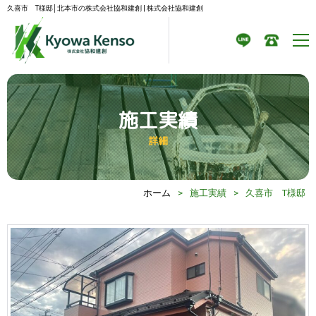
久喜市 T様邸│北本市の株式会社協和建創 | 株式会社協和建創
施工実績
詳細
ホーム
>
施工実績
>
久喜市 T様邸