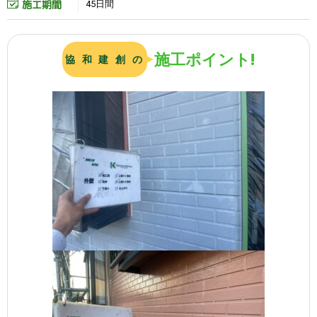
施工期間
45日間
施工ポイント!
協 和 建 創 の